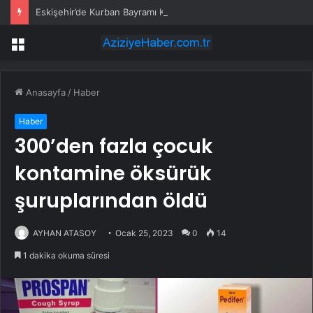
Eskişehir’de Kurban Bayramı Kutlaması
Menü
Anasayfa
/
Haber
Haber
300’den fazla çocuk
kontamine öksürük
şuruplarından öldü
AYHAN ATASOY
Ocak 25, 2023
0
14
1 dakika okuma süresi