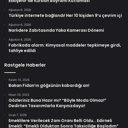
Eskişehir’de Kurban Bayramı Kutlaması
Ağustos 6, 2026
Türkiye internete bağlandı! Her 10 kişiden 9’u çevrim içi
Ağustos 6, 2026
Narlıdere Zabıtasında Yaka Kamerası Dönemi
Ağustos 6, 2026
Fabrikada alarm: Kimyasal maddeler tepkimeye girdi,
tahliye edildi
Rastgele Haberler
Kasım 10, 2025
Bakan Fidan’ın göğsünün kabardığı an!
Nisan 20, 2023
Gözleriniz Buna Hazır mı? “Böyle Moda Olmaz!”
Dedirten Tasarımlarla Karşınızdayız!
Ocak 7, 2026
Emeklilere Verilecek Zam Oranı Belli Oldu… Edirneli
Emekli: “Emekli Olduktan Sonra Taksiciliğe Başladım”