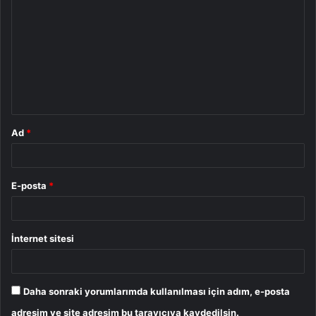
o
r
u
m
*
Ad
*
E-posta
*
İnternet sitesi
Daha sonraki yorumlarımda kullanılması için adım, e-posta
adresim ve site adresim bu tarayıcıya kaydedilsin.