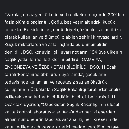
“Vakalar, en az yedi ülkede ve bu ülkelerin üçünde 300’den
fazla ölümle bağlantılı. Çoğu, beş yaşın altındaki küçük
çocuklar. Bu kirleticiler, endüstriyel çözücüler ve antifrizler
olarak kullanılan ve ölümcül olabilen zehirli kimyasallardır.
Küçük miktarlarda ve asla ilaçlarda bulunmamalıdır”
denildi. . DSÖ, konuyla ilgili uyarı notlarını 194 üye ülkenin
sağlık yetkililerine ilettiklerini bildirdi. GAMBİYA,
ENDONEZYA VE ÖZBEKİSTAN BİLDİRİLDİ. DSÖ, 11 Ocak
tarihli ‘kontamine tıbbi ürün uyarısında’, çocukların
tedavisinde kullanılan ve reçetesiz satılan öksürük
şuruplarının Özbekistan Sağlık Bakanlığı tarafından analiz
edilerek kendilerine bildirildiğini bildirdi. belirtmişti. 11
Ocak’taki uyarıda, “Özbekistan Sağlık Bakanlığı’nın ulusal
kalite kontrol laboratuvarları tarafından her iki eserden
alınan numunelerin laboratuvar analizi, her iki eserin de
kabul edilemez düzeyde kirletici madde içerdiğini ortaya