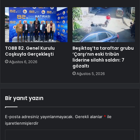
TOBB 82. Genel Kurulu
Beşiktaş’ta taraftar grubu
Coşkuyla Gerçekleşti
‘Çarşı’nın eski tribün
liderine silahlı saldırı: 7
Ağustos 6, 2026
gözaltı
Ağustos 5, 2026
Bir yanıt yazın
E-posta adresiniz yayınlanmayacak.
Gerekli alanlar
*
ile
işaretlenmişlerdir
Y