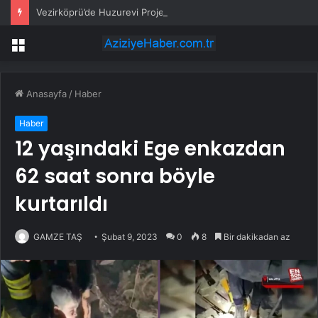
Vezirköprü’de Huzurevi Projesine 192 Milyon TL Destek
Menü
Anasayfa
/
Haber
Haber
12 yaşındaki Ege enkazdan
62 saat sonra böyle
kurtarıldı
GAMZE TAŞ
Şubat 9, 2023
0
8
Bir dakikadan az