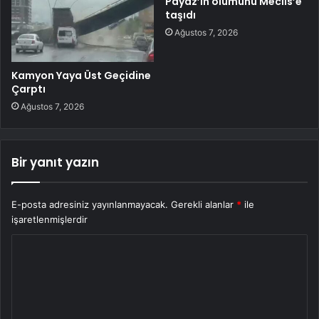
Payaz’ın ölümünü Meclis’e
taşıdı
Ağustos 7, 2026
Kamyon Yaya Üst Geçidine
Çarptı
Ağustos 7, 2026
Bir yanıt yazın
E-posta adresiniz yayınlanmayacak.
Gerekli alanlar
*
ile
işaretlenmişlerdir
Y
o
r
u